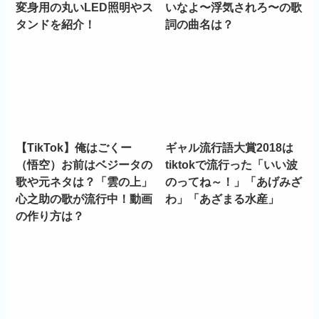
変身用の丸いLED照明やス
いなよ〜浮気されろ〜の歌
タンドを紹介！
詞の曲名は？
【TikTok】俺はごくー
ギャル流行語大賞2018は
（悟空）お前はベジータの
tiktokで流行った「いい波
歌や元ネタは？「雲の上」
のってね～！」「あげみざ
心之助の歌が流行中！動画
わ」「あざまる水産」
の作り方は？