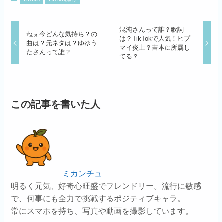
混沌さんって誰？歌詞
ねぇ今どんな気持ち？の
は？TikTokで人気！ヒプ
曲は？元ネタは？ゆゆう
マイ炎上？吉本に所属し
たさんって誰？
てる？
この記事を書いた人
ミカンチュ
明るく元気、好奇心旺盛でフレンドリー。流行に敏感
で、何事にも全力で挑戦するポジティブキャラ。
常にスマホを持ち、写真や動画を撮影しています。