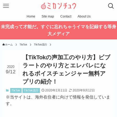
Home
Site map
Contact
About Us
未完成って才能だ。すぐに忘れちゃうイマを記録する等身
大メディア
ホーム
TikTok
TIkTok流行
【TikTokの声加工のやり方】ビブ
ラートのやり方とエレパレにな
2020
9/12
れるボイスチェンジャー無料ア
プリの紹介！
2020年2月11日
2020年9月12日
TikTok
TIkTok流行
※
当サイトは、海外在住者に向けて情報を発信していま
す。