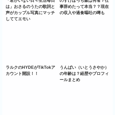
「君がいない日々生活毎日
のすけぼっち飯は何者？仕
は」おさるのうたの歌詞と
事辞めたって本当？？現在
声がカップル写真にマッチ
の収入や過食嘔吐の噂も
しててエモい
ラルクのHYDEがTikTokア
うんぱい（いとうさやか）
カウント開設！！
の年齢は？経歴やプロフィ
ールまとめ