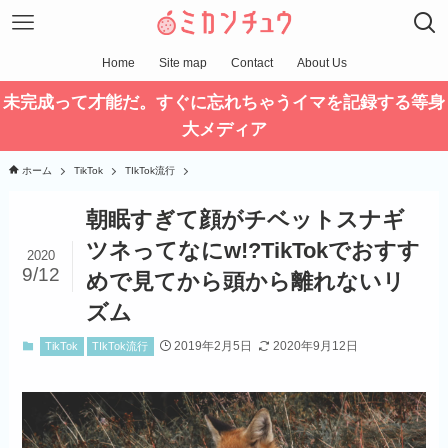
Home
Site map
Contact
About Us
未完成って才能だ。すぐに忘れちゃうイマを記録する等身
大メディア
ホーム
TikTok
TIkTok流行
朝眠すぎて顔がチベットスナギ
ツネってなにw!?TikTokでおすす
2020
9/12
めで見てから頭から離れないリ
ズム
2019年2月5日
2020年9月12日
TikTok
TIkTok流行