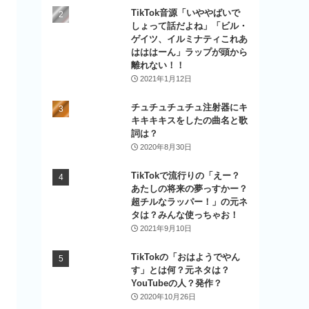
TikTok音源「いややばいで
しょって話だよね」「ビル・
ゲイツ、イルミナティこれあ
はははーん」ラップが頭から
離れない！！
2021年1月12日
チュチュチュチュ注射器にキ
キキキキスをしたの曲名と歌
詞は？
2020年8月30日
TikTokで流行りの「えー？
あたしの将来の夢っすかー？
超チルなラッパー！」の元ネ
タは？みんな使っちゃお！
2021年9月10日
TikTokの「おはようでやん
す」とは何？元ネタは？
YouTubeの人？発作？
2020年10月26日