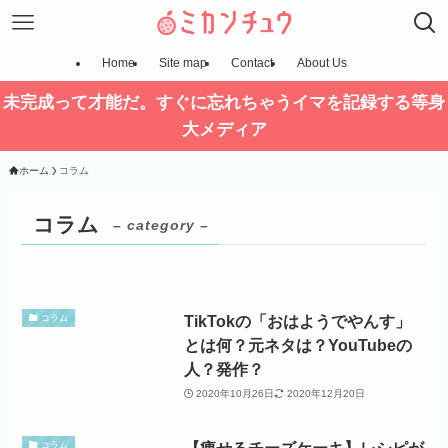
Home
Site map
Contact
About Us
未完成って才能だ。すぐに忘れちゃうイマを記録する等身
大メディア
ホーム
コラム
コラム
– category –
TikTokの「おはようでやんす」
コラム
とは何？元ネタは？YouTubeの
人？発作？
2020年10月26日
2020年12月20日
コラム