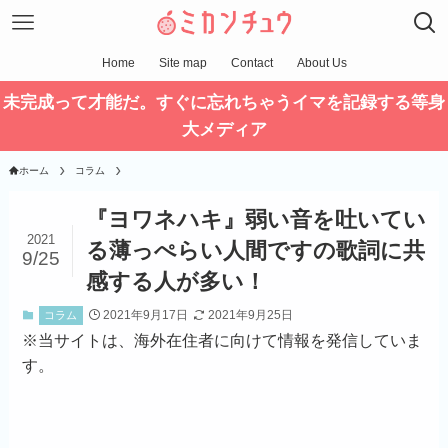
Home
Site map
Contact
About Us
未完成って才能だ。すぐに忘れちゃうイマを記録する等身
大メディア
ホーム
コラム
『ヨワネハキ』弱い音を吐いてい
2021
る薄っぺらい人間ですの歌詞に共
9/25
感する人が多い！
2021年9月17日
2021年9月25日
コラム
※
当サイトは、海外在住者に向けて情報を発信していま
す。