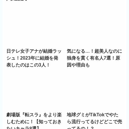
日テレ女子アナが結婚ラッ
気になる…！超美人なのに
シュ！2023年に結婚を発
独身を貫く有名人7選！原
表したのはこの3人！
因や理由も
劇場版『転スラ』をより楽
地球グミがTikTokでやた
しむために！【知っておき
ら流行ってるけどどこで売
たいキャラ8選】
ってるの！？