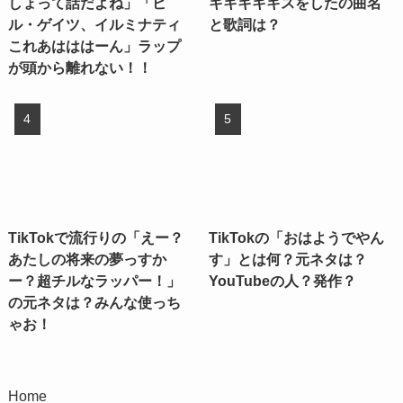
しょって話だよね」「ビ
キキキキキスをしたの曲名
ル・ゲイツ、イルミナティ
と歌詞は？
これあはははーん」ラップ
が頭から離れない！！
TikTokで流行りの「えー？
TikTokの「おはようでやん
あたしの将来の夢っすか
す」とは何？元ネタは？
ー？超チルなラッパー！」
YouTubeの人？発作？
の元ネタは？みんな使っち
ゃお！
Home