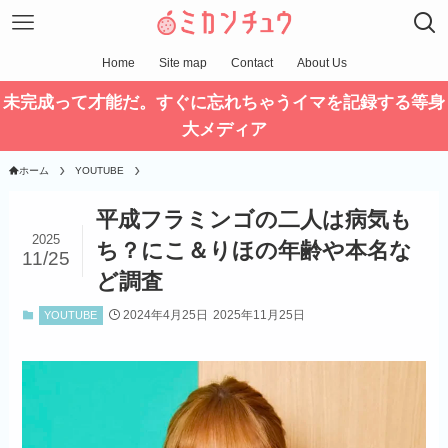
Home
Site map
Contact
About Us
未完成って才能だ。すぐに忘れちゃうイマを記録する等身
大メディア
ホーム
YOUTUBE
平成フラミンゴの二人は病気も
2025
ち？にこ＆りほの年齢や本名な
11/25
ど調査
2024年4月25日
2025年11月25日
YOUTUBE