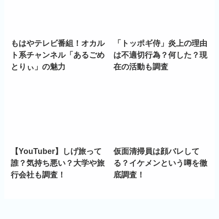
もはやテレビ番組！オカル
「トッポギ侍」炎上の理由
ト系チャンネル「あるごめ
は不適切行為？何した？現
とりぃ」の魅力
在の活動も調査
【YouTuber】しげ旅って
仮面清掃員は顔バレして
誰？気持ち悪い？大学や旅
る？イケメンという噂を徹
行会社も調査！
底調査！