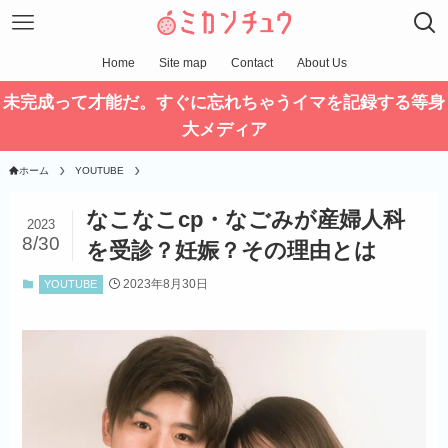
Home
Site map
Contact
About Us
未完成って才能だ。すぐに忘れちゃうイマを記録する等身
大メディア
ホーム
YOUTUBE
なこなこcp・なごみが産婦人科
2023
8/30
を受診？妊娠？その理由とは
2023年8月30日
YOUTUBE